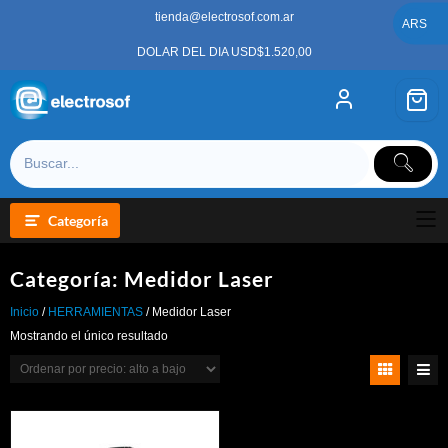
Saltar
tienda@electrosof.com.ar
al
ARS
contenido
DOLAR DEL DIA USD$1.520,00
Categoría
Categoría:
Medidor Laser
Inicio
/
HERRAMIENTAS
/ Medidor Laser
Mostrando el único resultado