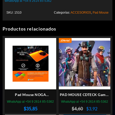
WhatsApp al +54 9 2614 85-5362
SKU:
1510
Categorías:
ACCESORIOS
,
Pad Mouse
Productos relacionados
¡Oferta!
Pad Mouse NOGA
PAD MOUSE CDTECK Gamer
Retroiluminado G1
40x30cm Fortnite
WhatsApp al +54 9 2614 85-5362
WhatsApp al +54 9 2614 85-5362
El
El
$
35,85
$
4,60
$
3,92
precio
precio