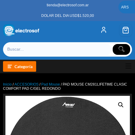
Saltar
tienda@electrosof.com.ar
al
ARS
contenido
DOLAR DEL DIA USD$1.520,00
Categoría
Inicio
/
ACCESORIOS
/
Pad Mouse
/ PAD MOUSE CM281LIFETIME CLASIC
COMFORT PAD C/GEL REDONDO