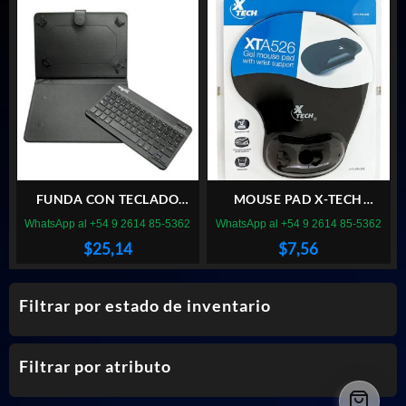
original
actual
era:
es:
$4,60.
$3,92.
FUNDA CON TECLADO
MOUSE PAD X-TECH
FUNC0003 TABLET 10″
XTA526 GEL
WhatsApp al +54 9 2614 85-5362
WhatsApp al +54 9 2614 85-5362
$
25,14
$
7,56
Filtrar por estado de inventario
Filtrar por atributo