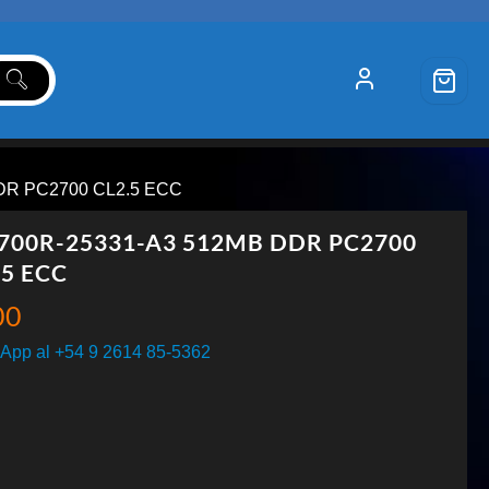
DR PC2700 CL2.5 ECC
700R-25331-A3 512MB DDR PC2700
.5 ECC
00
App al +54 9 2614 85-5362