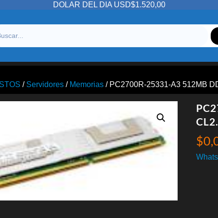
DOLAR DEL DIA USD$1.520,00
STOS
/
Servidores
/
Memorias
/ PC2700R-25331-A3 512MB D
PC2
CL2
$
0,
Whats