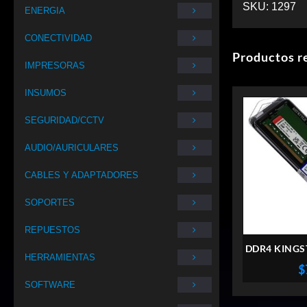
SKU:
1297
ENERGIA
CONECTIVIDAD
Productos r
IMPRESORAS
INSUMOS
SEGURIDAD/CCTV
AUDIO/AURICULARES
CABLES Y ADAPTADORES
SOPORTES
REPUESTOS
DDR4 KINGST
HERRAMIENTAS
32G
$
SOFTWARE