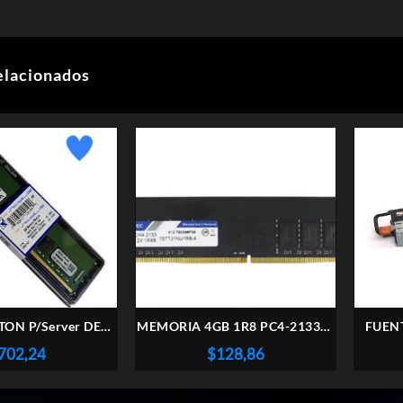
elacionados
ON P/Server DELL
MEMORIA 4GB 1R8 PC4-2133P-
FUENT
B 2666MHz
RD0-10-DC0 SERVIDOR
702,24
$
128,86