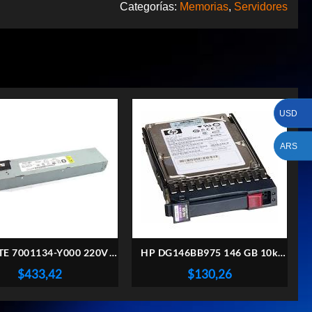
Categorías:
Memorias
,
Servidores
USD
ARS
E 7001134-Y000 220V
HP DG146BB975 146 GB 10k
SERVER
SAS
$
433,42
$
130,26