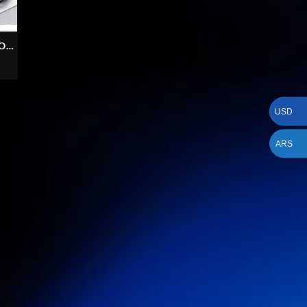
OK
V
USD
ARS