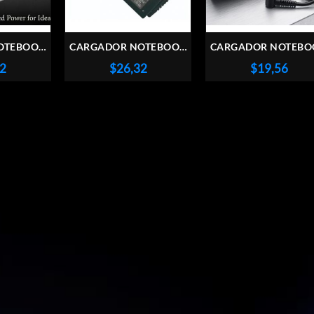
OTEBOOK
CARGADOR NOTEBOOK
CARGADOR NOTEBO
0V 65W
SONY VGP-AC19V19 16V
BANGHO / EXO 19
22
$
26,32
$
19,56
 4MM X
4A USADO
3.42A USADO
SADO