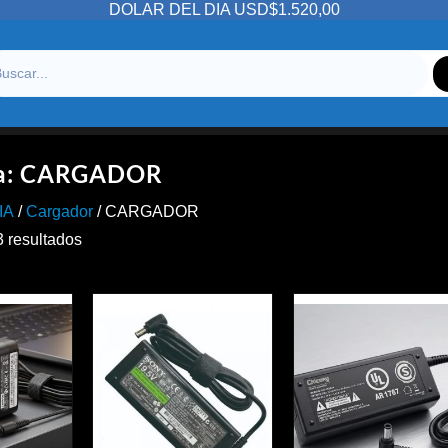
DOLAR DEL DIA USD$1.520,00
a:
CARGADOR
IA
/
Cargador
/ CARGADOR
Ordenado
3 resultados
por
precio:
alto
a
bajo