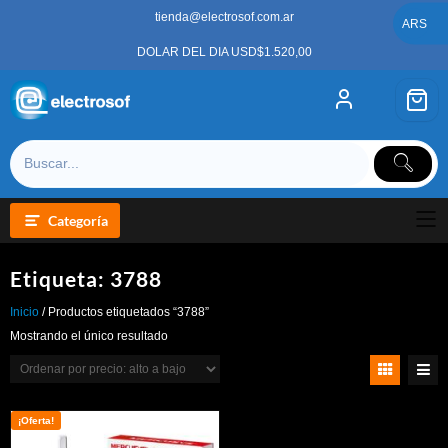
Saltar
tienda@electrosof.com.ar
al
ARS
contenido
DOLAR DEL DIA USD$1.520,00
Categoría
Etiqueta:
3788
Inicio
/ Productos etiquetados “3788”
Mostrando el único resultado
¡Oferta!