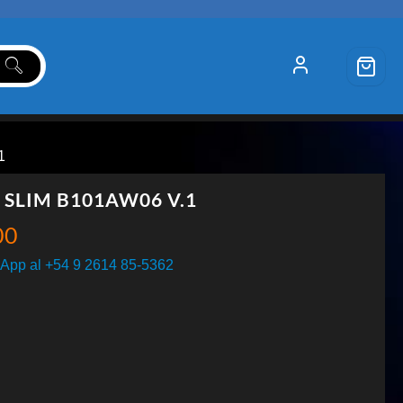
1
1 SLIM B101AW06 V.1
00
App al +54 9 2614 85-5362