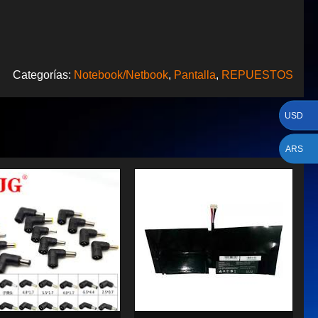
Categorías:
Notebook/Netbook
,
Pantalla
,
REPUESTOS
USD
ARS