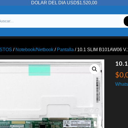
DOLAR DEL DIA USD$1.520,00
STOS
/
Notebook/Netbook
/
Pantalla
/ 10.1 SLIM B101AW06 V.
10.
$
0,
Whats