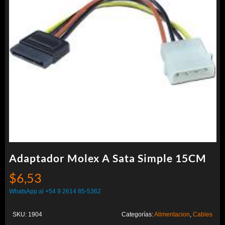
Adaptador Molex A Sata Simple 15CM
$
6,53
WhatsApp al +54 9 2614 85-5362
SKU:
1904
Categorías:
Alimentacion
,
Cables