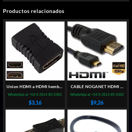
Productos relacionados
Union HDMI a HDMI hembra
CABLE NOGANET HDMI A
hembra
MINIHDMI 2M
WhatsApp al +54 9 2614 85-5362
WhatsApp al +54 9 2614 85-5362
$
3,16
$
9,26