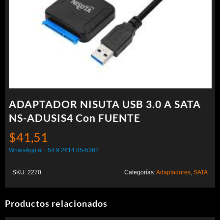
ADAPTADOR NISUTA USB 3.0 A SATA
NS-ADUSIS4 Con FUENTE
$
41,51
WhatsApp al +54 9 2614 85-5362
SKU:
2270
Categorías:
Adaptadores
,
SATA
Productos relacionados