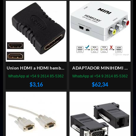
Union HDMI a HDMI hembra
ADAPTADOR MINIHDMI A
hembra
3RCA
WhatsApp al +54 9 2614 85-5362
WhatsApp al +54 9 2614 85-5362
$
3,16
$
62,34