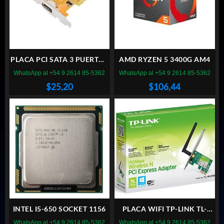
PLACA PCI SATA 3 PUERTOS
AMD RYZEN 5 3400G AM4
+ 1 IDE
WhatsApp al +54 9 2614 85-5362
WhatsApp al +54 9 2614 85-5362
$
25,20
$
106,44
INTEL I5-650 SOCKET 1156
PLACA WIFI TP-LINK TL-
WN781ND PCI EXPRESS
WhatsApp al +54 9 2614 85-5362
WhatsApp al +54 9 2614 85-5362