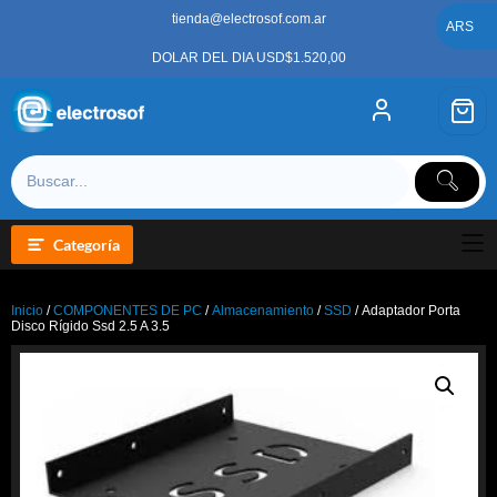
Saltar
tienda@electrosof.com.ar
al
ARS
contenido
DOLAR DEL DIA USD$1.520,00
Categoría
Inicio
/
COMPONENTES DE PC
/
Almacenamiento
/
SSD
/ Adaptador Porta
Disco Rígido Ssd 2.5 A 3.5