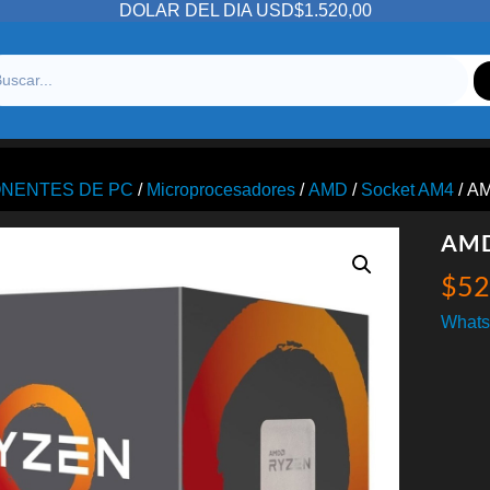
DOLAR DEL DIA USD$1.520,00
NENTES DE PC
/
Microprocesadores
/
AMD
/
Socket AM4
/ A
AMD
$
52
Whats