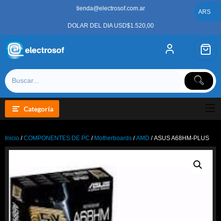
Saltar
tienda@electrosof.com.ar
al
ARS
contenido
DOLAR DEL DIA USD$1.520,00
Categoría
Inicio
/
COMPONENTES DE PC
/
Motherboards
/
AMD
/ ASUS A68HM-PLUS