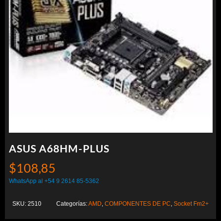
ASUS A68HM-PLUS
$
108,85
WhatsApp al +54 9 2614 85-5362
SKU:
2510
Categorías:
AMD
,
COMPONENTES DE PC
,
Socket Fm2+