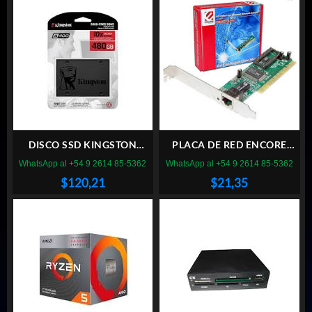
DISCO SSD KINGSTON
PLACA DE RED ENCORE
480GB A400 SATA
ENL832 PCI
WhatsApp al +54 9 2614 85-5362
WhatsApp al +54 9 2614 85-5362
$
120,21
$
21,35