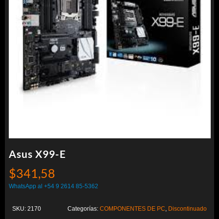
Asus X99-E
$
341,58
WhatsApp al +54 9 2614 85-5362
SKU:
2170
Categorías:
COMPONENTES DE PC
,
Discontinuado