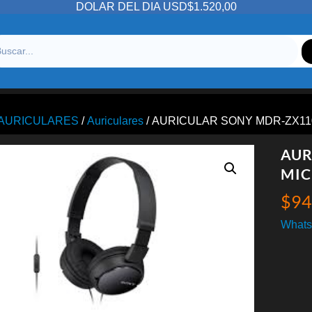
DOLAR DEL DIA USD$1.520,00
/AURICULARES
/
Auriculares
/ AURICULAR SONY MDR-ZX1
AUR
MIC
$
94
Whats