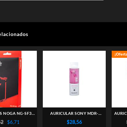
elacionados
¡Ofert
S NOGA NG-SF322
AURICULAR SONY MDR-
AURIC
ON MIC BLANCO
EX15LPPIZUC Rosa
S
El
El
52
$
6,71
$
28,56