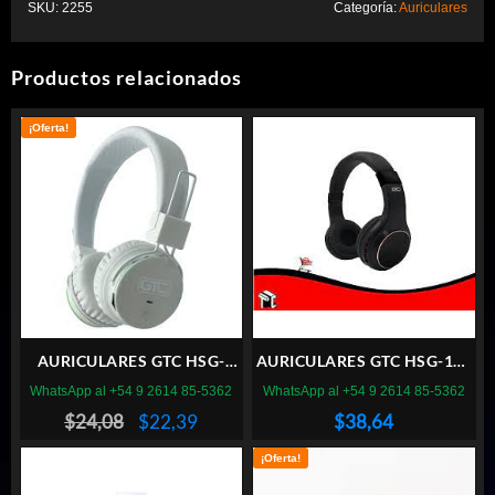
SKU:
2255
Categoría:
Auriculares
Productos relacionados
¡Oferta!
AURICULARES GTC HSG-
AURICULARES GTC HSG-175
180B BLUETOOTH BLANCO
BLUETOOTH NEGRO
WhatsApp al +54 9 2614 85-5362
WhatsApp al +54 9 2614 85-5362
El
El
$
24,08
$
22,39
$
38,64
precio
precio
¡Oferta!
original
actual
era:
es: