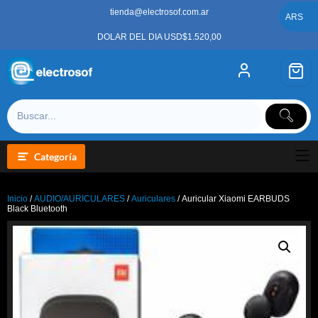
Saltar
tienda@electrosof.com.ar
al
ARS
contenido
DOLAR DEL DIA USD$1.520,00
Categoría
Inicio
/
AUDIO/AURICULARES
/
Auriculares
/ Auricular Xiaomi EARBUDS
Black Bluetooth