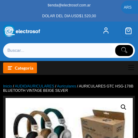
Saltar
tienda@electrosof.com.ar
al
ARS
contenido
DOLAR DEL DIA USD$1.520,00
Categoría
Inicio
/
AUDIO/AURICULARES
/
Auriculares
/ AURICULARES GTC HSG-178B
BLUETOOTH VINTAGE BEIGE SILVER