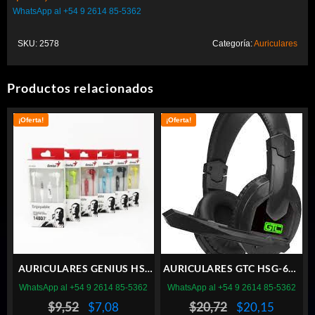
WhatsApp al +54 9 2614 85-5362
SKU:
2578
Categoría:
Auriculares
Productos relacionados
¡Oferta!
¡Oferta!
AURICULARES GENIUS HS-
AURICULARES GTC HSG-610
M320-300 MIC CELESTE
PLAY TO WIN
WhatsApp al +54 9 2614 85-5362
WhatsApp al +54 9 2614 85-5362
El
El
El
El
$
9,52
$
7,08
$
20,72
$
20,15