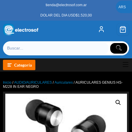
Saltar
tienda@electrosof.com.ar
al
ARS
contenido
DOLAR DEL DIA USD$1.520,00
Categoría
Inicio
/
AUDIO/AURICULARES
/
Auriculares
/ AURICULARES GENIUS HS-
M228 IN EAR NEGRO