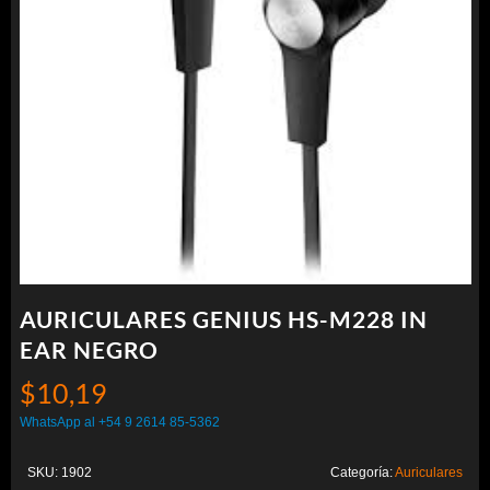
AURICULARES GENIUS HS-M228 IN
EAR NEGRO
$
10,19
WhatsApp al +54 9 2614 85-5362
SKU:
1902
Categoría:
Auriculares