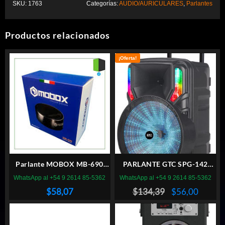
SKU:
1763
Categorías:
AUDIO/AURICULARES
,
Parlantes
Productos relacionados
¡Oferta!
Parlante MOBOX MB-690
PARLANTE GTC SPG-142
bt4.0
BLUETOOTH C/Microfono
WhatsApp al +54 9 2614 85-5362
WhatsApp al +54 9 2614 85-5362
El
El
$
58,07
$
134,39
$
56,00
precio
precio
original
actual
era:
es: