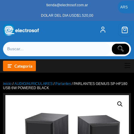
Saltar
tienda@electrosof.com.ar
al
ARS
contenido
DOLAR DEL DIA USD$1.520,00
Categoría
Inicio
/
AUDIO/AURICULARES
/
Parlantes
/ PARLANTES GENIUS SP-HF180
USB 6W POWERED BLACK