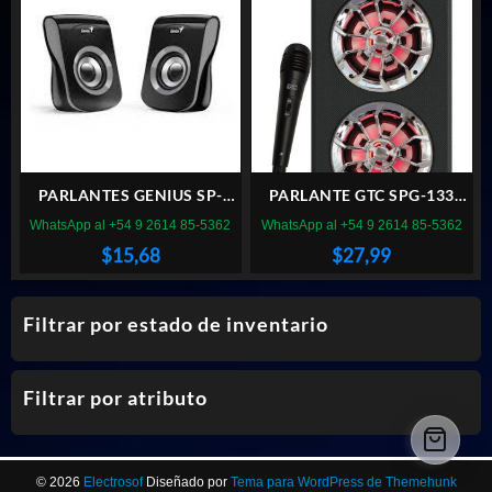
$134,39.
$56,00
PARLANTES GENIUS SP-
PARLANTE GTC SPG-133
Q180 USB POWER GRIS
USB RGB
WhatsApp al +54 9 2614 85-5362
WhatsApp al +54 9 2614 85-5362
$
15,68
$
27,99
Filtrar por estado de inventario
Filtrar por atributo
© 2026
Electrosof
Diseñado por
Tema para WordPress de Themehunk