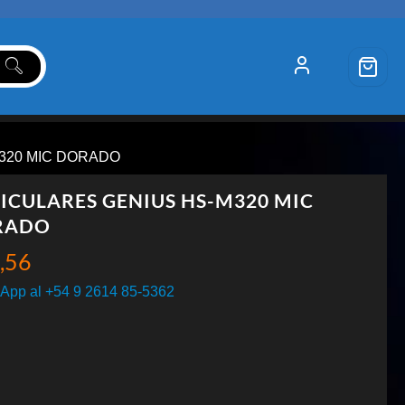
320 MIC DORADO
ICULARES GENIUS HS-M320 MIC
RADO
,56
App al +54 9 2614 85-5362