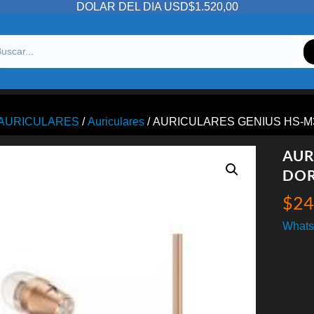
DOLAR DEL DIA USD$1.520,00
/AURICULARES
/
Auriculares
/ AURICULARES GENIUS HS-M
AUR
DO
$
24
Whats