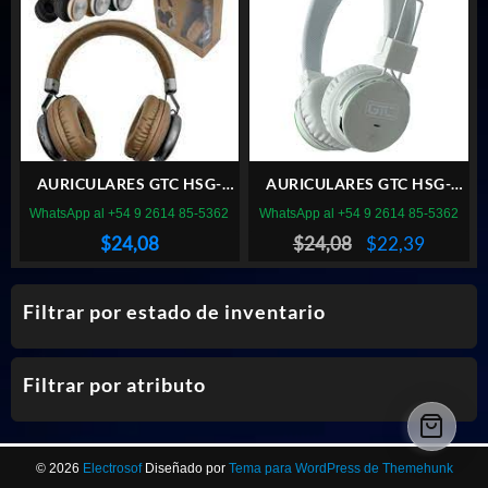
$8,40.
$7,83.
AURICULARES GTC HSG-
AURICULARES GTC HSG-
178B BLUETOOTH VINTAGE
180B BLUETOOTH BLANCO
WhatsApp al +54 9 2614 85-5362
WhatsApp al +54 9 2614 85-5362
BEIGE SILVER
El
El
$
24,08
$
24,08
$
22,39
precio
precio
original
actual
Filtrar por estado de inventario
era:
es:
$24,08.
$22,39.
Filtrar por atributo
© 2026
Electrosof
Diseñado por
Tema para WordPress de Themehunk