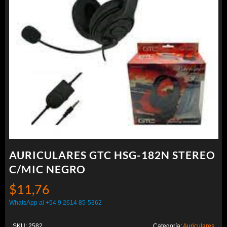
AURICULARES GTC HSG-182N STEREO
C/MIC NEGRO
$
11,76
WhatsApp al +54 9 2614 85-5362
SKU:
2582
Categoría:
Auriculares