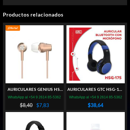
Productos relacionados
¡Oferta!
AURICULARES GENIUS HS-
AURICULARES GTC HSG-175
M360 MIC DORADO
BLUETOOTH NEGRO AZUL
WhatsApp al +54 9 2614 85-5362
WhatsApp al +54 9 2614 85-5362
El
El
$
8,40
$
7,83
$
38,64
precio
precio
original
actual
era:
es:
$8,40.
$7,83.