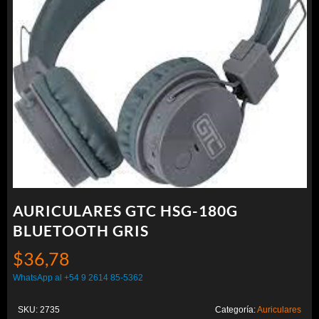
AURICULARES GTC HSG-180G
BLUETOOTH GRIS
$
36,78
WhatsApp al +54 9 2614 85-5362
SKU:
2735
Categoría:
Auriculares