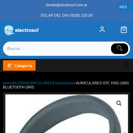
Saltar
tienda@electrosof.com.ar
al
ARS
contenido
DOLAR DEL DIA USD$1.520,00
Categoría
Inicio
/
AUDIO/AURICULARES
/
Auriculares
/ AURICULARES GTC HSG-180G
BLUETOOTH GRIS