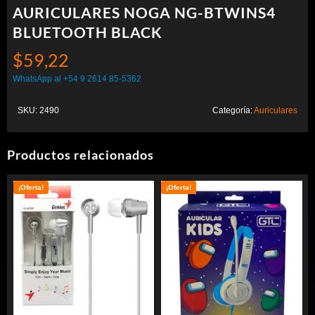
AURICULARES NOGA NG-BTWINS4
BLUETOOTH BLACK
$
59,22
WhatsApp al +54 9 2614 85-5362
SKU:
2490
Categoría:
Auriculares
Productos relacionados
¡Oferta!
¡Oferta!