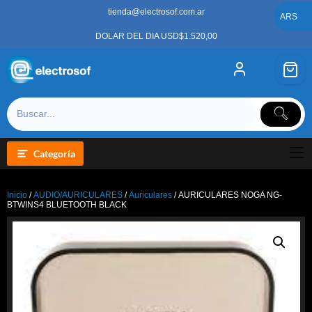
Saltar
tienda@electrosof.com.ar
al
ARS
contenido
DOLAR DEL DIA USD$1.520,00
Categoría
Inicio
/
AUDIO/AURICULARES
/
Auriculares
/ AURICULARES NOGA NG-
BTWINS4 BLUETOOTH BLACK