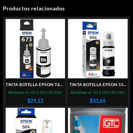
Productos relacionados
TINTA BOTELLA EPSON T673
TINTA BOTELLA EPSON 554
120 NEGRO
NEGRA
WhatsApp al +54 9 2614 85-5362
WhatsApp al +54 9 2614 85-5362
$
29,12
$
31,65