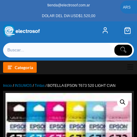
Saltar
tienda@electrosof.com.ar
al
ARS
contenido
DOLAR DEL DIA USD$1.520,00
Categoría
Inicio
/
INSUMOS
/
Tintas
/ BOTELLA EPSON T673 520 LIGHT CIAN