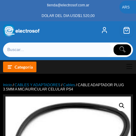
Saltar
tienda@electrosof.com.ar
al
ARS
contenido
DOLAR DEL DIA USD$1.520,00
Categoría
Inicio
/
CABLES Y ADAPTADORES
/
Cables
/ CABLE ADAPTADOR PLUG
3.5MM A MIC/AURICULAR CELULAR PS4