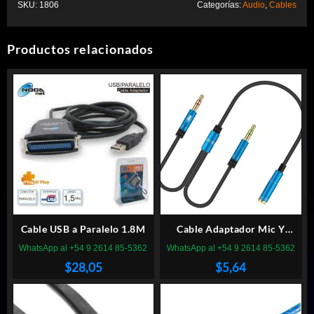
SKU:
1806
Categorías:
Audio
,
Cables
Productos relacionados
Cable USB a Paralelo 1.8M
Cable Adaptador Mic Y
Auricular A Jack 3.5MM Pc
WhatsApp al +54 9 2614 85-5362
WhatsApp al +54 9 2614 85-5362
$
28,05
$
5,64