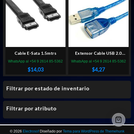
Cable E-Sata 1.5mtrs
Extensor Cable USB 2.0
SEISA Azul Mallado 1.5M
WhatsApp al +54 9 2614 85-5362
WhatsApp al +54 9 2614 85-5362
$
14,03
$
4,27
Filtrar por estado de inventario
Filtrar por atributo
© 2026
Electrosof
Diseñado por
Tema para WordPress de Themehunk