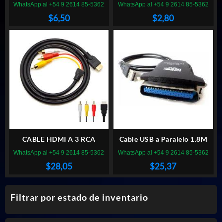
PARA CARGADOR
WhatsApp al +54 9 2614 85-5362
WhatsApp al +54 9 2614 85-5362
NOTEBOOK TIPO
$
6,50
$
2,80
TREBOL/MICKEY
CABLE HDMI A 3 RCA
Cable USB a Paralelo 1.8M
WhatsApp al +54 9 2614 85-5362
WhatsApp al +54 9 2614 85-5362
$
28,05
$
25,37
Filtrar por estado de inventario