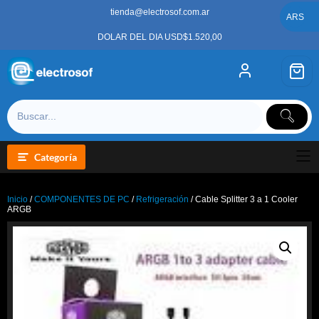
Saltar
tienda@electrosof.com.ar
al
ARS
contenido
DOLAR DEL DIA USD$1.520,00
Categoría
Inicio
/
COMPONENTES DE PC
/
Refrigeración
/ Cable Splitter 3 a 1 Cooler
ARGB