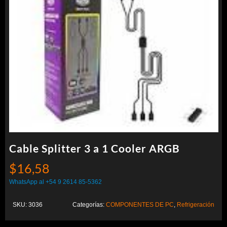
Cable Splitter 3 a 1 Cooler ARGB
$
16,58
WhatsApp al +54 9 2614 85-5362
SKU:
3036
Categorías:
COMPONENTES DE PC
,
Refrigeración