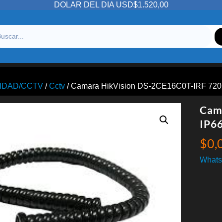
DOLAR DEL DIA USD$1.520,00
IDAD/CCTV
/
Cctv
/ Camara HikVision DS-2CE16C0T-IRF 720
Cam
IP6
$
0,
Whats