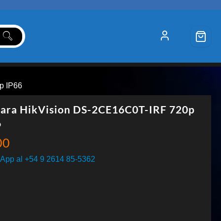
p IP66
ara HikVision DS-2CE16C0T-IRF 720p
6
00
App al +54 9 2614 85-5362