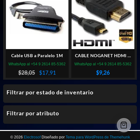
Cable USB a Paralelo 1M
CABLE NOGANET HDMI A
MINIHDMI 2M
WhatsApp al +54 9 2614 85-5362
WhatsApp al +54 9 2614 85-5362
El
El
$
28,05
$
17,91
$
9,26
precio
precio
original
actual
Filtrar por estado de inventario
era:
es:
$28,05.
$17,91.
Filtrar por atributo
© 2026
Electrosof
Diseñado por
Tema para WordPress de Themehunk