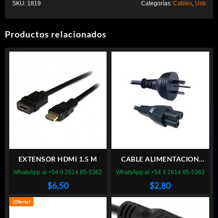
SKU:
1819
Categorías:
Cables
,
Usb
Productos relacionados
EXTENSOR HDMI 1.5 M
CABLE ALIMENTACION
PARA CARGADOR
WhatsApp al +54 9 2614 85-5362
WhatsApp al +54 9 2614 85-5362
NOTEBOOK TIPO
$
6,50
$
2,80
TREBOL/MICKEY
¡Oferta!