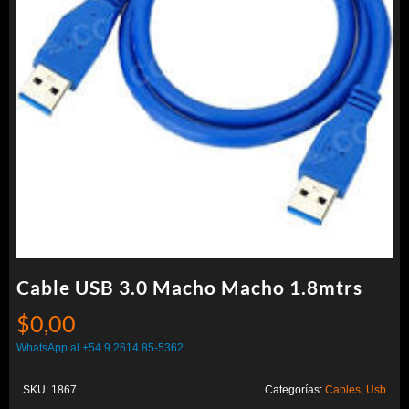
Cable USB 3.0 Macho Macho 1.8mtrs
$
0,00
WhatsApp al +54 9 2614 85-5362
SKU:
1867
Categorías:
Cables
,
Usb