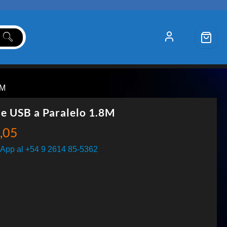
8M
e USB a Paralelo 1.8M
,05
App al +54 9 2614 85-5362