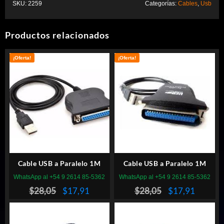
SKU:
2259
Categorías:
Cables
,
Usb
Productos relacionados
¡Oferta!
¡Oferta!
Cable USB a Paralelo 1M
Cable USB a Paralelo 1M
WhatsApp al +54 9 2614 85-5362
WhatsApp al +54 9 2614 85-5362
El
El
El
El
$
28,05
$
17,91
$
28,05
$
17,91
precio
precio
precio
precio
original
actual
original
actual
era:
es:
era:
es: