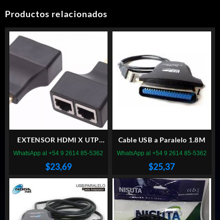
Productos relacionados
EXTENSOR HDMI X UTP
Cable USB a Paralelo 1.8M
PASIVO
WhatsApp al +54 9 2614 85-5362
WhatsApp al +54 9 2614 85-5362
$
23,69
$
25,37