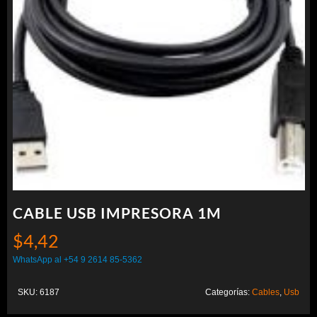
CABLE USB IMPRESORA 1M
$
4,42
WhatsApp al +54 9 2614 85-5362
SKU:
6187
Categorías:
Cables
,
Usb