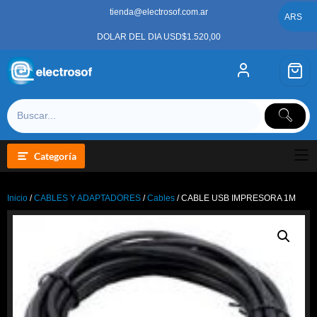
Saltar
tienda@electrosof.com.ar
al
ARS
contenido
DOLAR DEL DIA USD$1.520,00
Categoría
Inicio
/
CABLES Y ADAPTADORES
/
Cables
/ CABLE USB IMPRESORA 1M