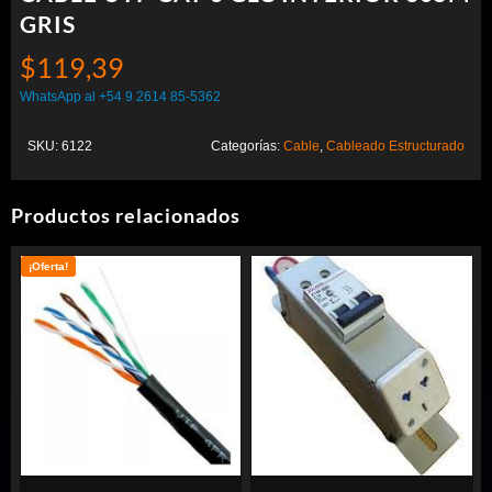
GRIS
$
119,39
WhatsApp al +54 9 2614 85-5362
SKU:
6122
Categorías:
Cable
,
Cableado Estructurado
Productos relacionados
¡Oferta!