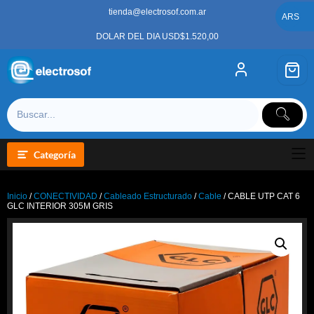
Saltar
tienda@electrosof.com.ar
al
ARS
contenido
DOLAR DEL DIA USD$1.520,00
Categoría
Inicio
/
CONECTIVIDAD
/
Cableado Estructurado
/
Cable
/ CABLE UTP CAT 6
GLC INTERIOR 305M GRIS