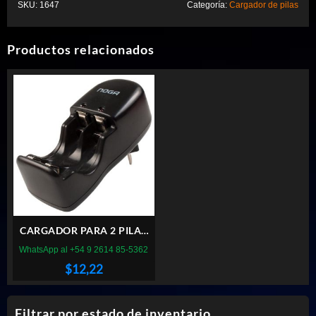
SKU:
1647
Categoría:
Cargador de pilas
Productos relacionados
CARGADOR PARA 2 PILAS
AA/AAA NG-516 NOGA
WhatsApp al +54 9 2614 85-5362
$
12,22
Filtrar por estado de inventario