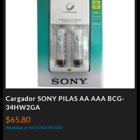
Cargador SONY PILAS AA AAA BCG-
34HW2GA
$
65,80
WhatsApp al +54 9 2614 85-5362