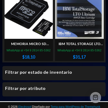
MEMORIA MICRO SD
IBM TOTAL STORAGE LTO
KINGSTON 64GB CANVAS
ULTRIUM 400GB DATA
WhatsApp al +54 9 2614 85-5362
WhatsApp al +54 9 2614 85-5362
SELECT PLUS
CARTRIDGE
$
18,10
$
31,17
Filtrar por estado de inventario
Filtrar por atributo
© 2026
Electrosof
Diseñado por
Tema para WordPress de Themehunk