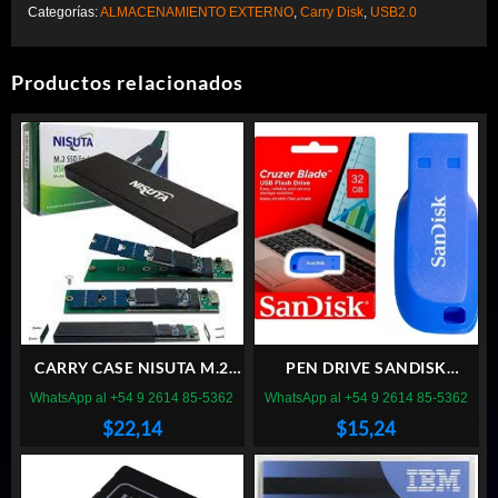
Categorías:
ALMACENAMIENTO EXTERNO
,
Carry Disk
,
USB2.0
Productos relacionados
CARRY CASE NISUTA M.2
PEN DRIVE SANDISK
USB 3.0 METALICO
CRUZER BLADE 32GB AZUL
WhatsApp al +54 9 2614 85-5362
WhatsApp al +54 9 2614 85-5362
2.0
$
22,14
$
15,24