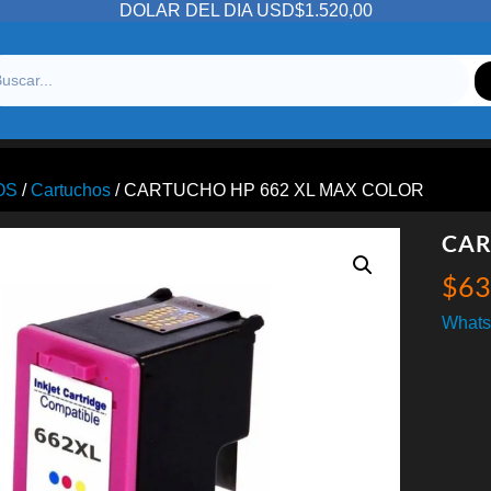
DOLAR DEL DIA USD$1.520,00
OS
/
Cartuchos
/ CARTUCHO HP 662 XL MAX COLOR
CAR
$
63
Whats