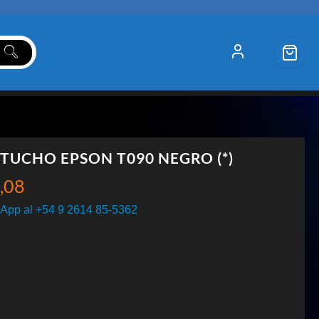
TUCHO EPSON T090 NEGRO (*)
,08
App al +54 9 2614 85-5362