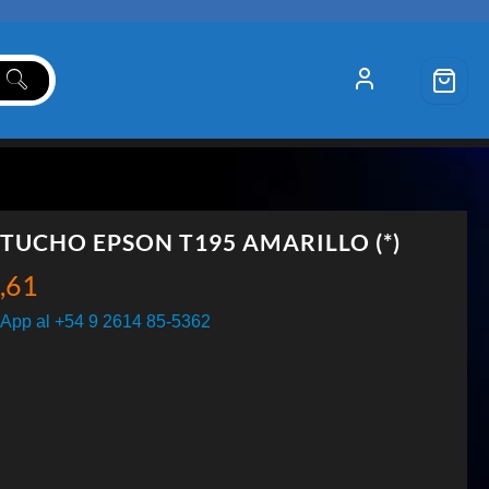
TUCHO EPSON T195 AMARILLO (*)
,61
App al +54 9 2614 85-5362