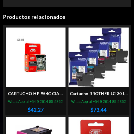
Productos relacionados
CARTUCHO HP 954C CIAN
Cartucho BROTHER LC-3019
GLC
AMARILLO 1500pag
WhatsApp al +54 9 2614 85-5362
WhatsApp al +54 9 2614 85-5362
$
42,27
$
73,44