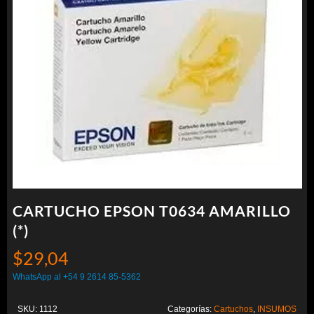
CARTUCHO EPSON T0634 AMARILLO
(*)
$
29,04
WhatsApp al +54 9 2614 85-5362
SKU:
1112
Categorías:
Cartuchos
,
INSUMOS