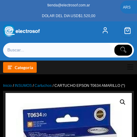
Saltar
tienda@electrosof.com.ar
al
ARS
contenido
DOLAR DEL DIA USD$1.520,00
Categoría
Inicio
/
INSUMOS
/
Cartuchos
/ CARTUCHO EPSON T0634 AMARILLO (*)