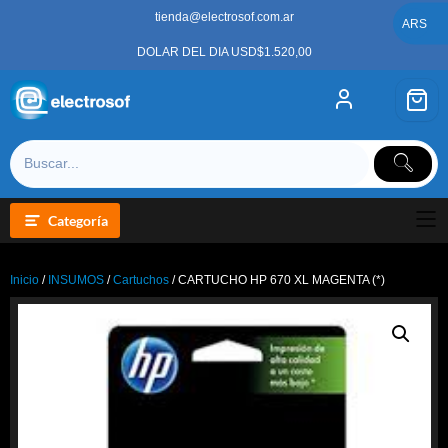
Saltar
tienda@electrosof.com.ar
al
ARS
contenido
DOLAR DEL DIA USD$1.520,00
Categoría
Inicio
/
INSUMOS
/
Cartuchos
/ CARTUCHO HP 670 XL MAGENTA (*)