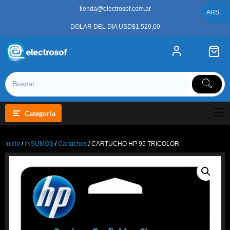
Saltar
tienda@electrosof.com.ar
al
ARS
contenido
DOLAR DEL DIA USD$1.520,00
Categoría
Inicio
/
INSUMOS
/
Cartuchos
/ CARTUCHO HP 95 TRICOLOR