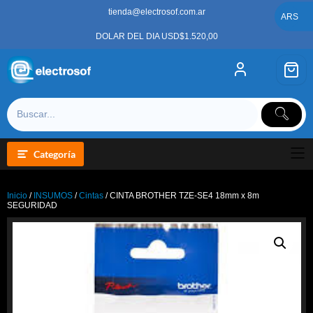
Saltar
tienda@electrosof.com.ar
al
ARS
contenido
DOLAR DEL DIA USD$1.520,00
Categoría
Inicio
/
INSUMOS
/
Cintas
/ CINTA BROTHER TZE-SE4 18mm x 8m
SEGURIDAD