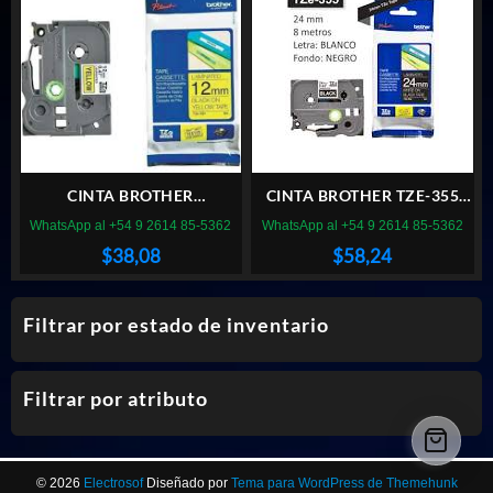
CINTA BROTHER
CINTA BROTHER TZE-355
ALTERNATIVA TZE-631
24mm x 8m Laminada
WhatsApp al +54 9 2614 85-5362
WhatsApp al +54 9 2614 85-5362
12mm x 8m Laminada
Blanco/Negro
$
38,08
$
58,24
Negro/Amarillo
Filtrar por estado de inventario
Filtrar por atributo
© 2026
Electrosof
Diseñado por
Tema para WordPress de Themehunk