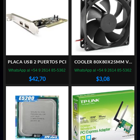
PLACA USB 2 PUERTOS PCI
COOLER 80X80X25MM VT
BUJE 8CM 12V FICHA
WhatsApp al +54 9 2614 85-5362
WhatsApp al +54 9 2614 85-5362
MOLEX
$
42,70
$
3,08