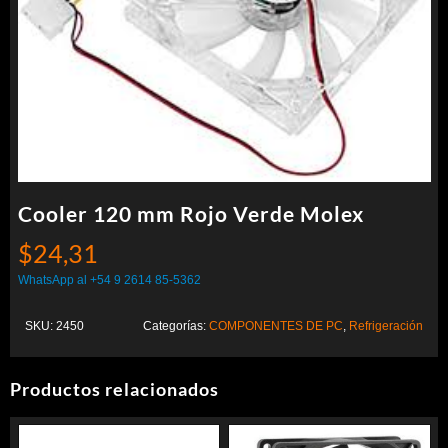
Cooler 120 mm Rojo Verde Molex
$
24,31
WhatsApp al +54 9 2614 85-5362
SKU:
2450
Categorías:
COMPONENTES DE PC
,
Refrigeración
Productos relacionados