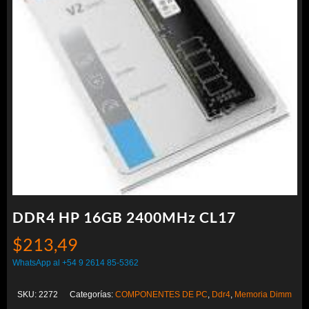
DDR4 HP 16GB 2400MHz CL17
$
213,49
WhatsApp al +54 9 2614 85-5362
SKU:
2272
Categorías:
COMPONENTES DE PC
,
Ddr4
,
Memoria Dimm