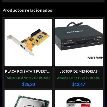
Productos relacionados
PLACA PCI SATA 3 PUERTOS
LECTOR DE MEMORIAS
+ 1 IDE
NETMAK NM-520 INTERNO
WhatsApp al +54 9 2614 85-5362
WhatsApp al +54 9 2614 85-5362
$
25,20
$
12,47