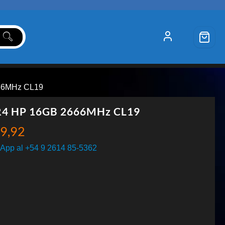
66MHz CL19
4 HP 16GB 2666MHz CL19
9,92
App al +54 9 2614 85-5362