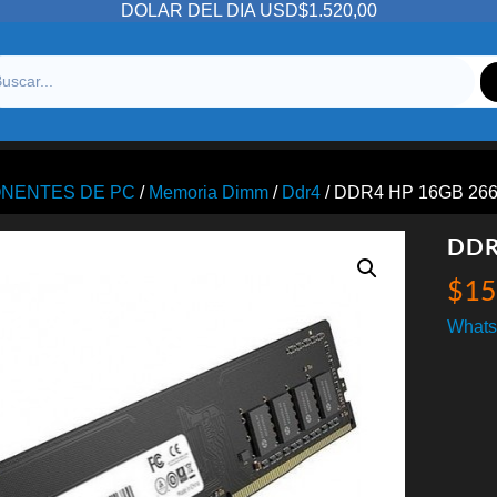
DOLAR DEL DIA USD$1.520,00
NENTES DE PC
/
Memoria Dimm
/
Ddr4
/ DDR4 HP 16GB 26
DDR
$
15
Whats