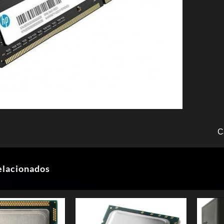
C
elacionados