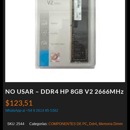
NO USAR – DDR4 HP 8GB V2 2666MHz
$
123,51
WhatsApp al +54 9 2614 85-5362
SKU:
2544
Categorías:
COMPONENTES DE PC
,
Ddr4
,
Memoria Dimm