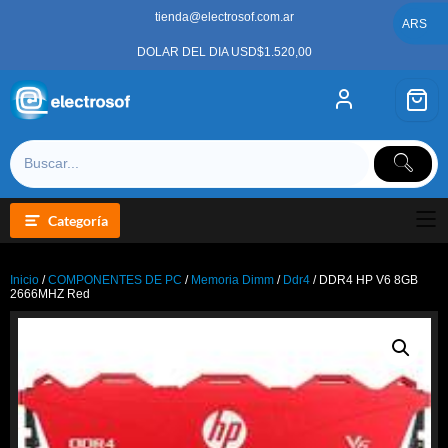
Saltar
tienda@electrosof.com.ar
al
ARS
contenido
DOLAR DEL DIA USD$1.520,00
Categoría
Inicio
/
COMPONENTES DE PC
/
Memoria Dimm
/
Ddr4
/ DDR4 HP V6 8GB
2666MHZ Red