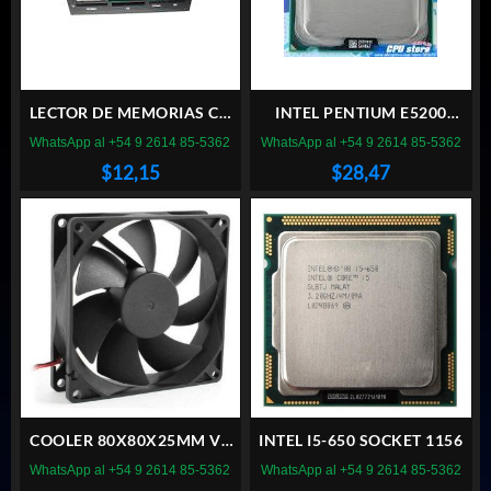
LECTOR DE MEMORIAS CX
INTEL PENTIUM E5200
INTERNO
SOCKET 775
WhatsApp al +54 9 2614 85-5362
WhatsApp al +54 9 2614 85-5362
$
12,15
$
28,47
COOLER 80X80X25MM VT
INTEL I5-650 SOCKET 1156
BUJE 8CM 12V FICHA
WhatsApp al +54 9 2614 85-5362
WhatsApp al +54 9 2614 85-5362
MOLEX