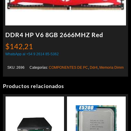
DDR4 HP V6 8GB 2666MHZ Red
$
142,21
WhatsApp al +54 9 2614 85-5362
SKU:
2696
Categorías:
COMPONENTES DE PC
,
Ddr4
,
Memoria Dimm
Productos relacionados