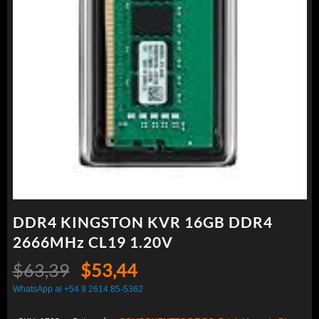
DDR4 KINGSTON KVR 16GB DDR4
2666MHz CL19 1.20V
El
El
$
63,39
$
53,44
precio
precio
WhatsApp al +54 9 2614 85-5362
original
actual