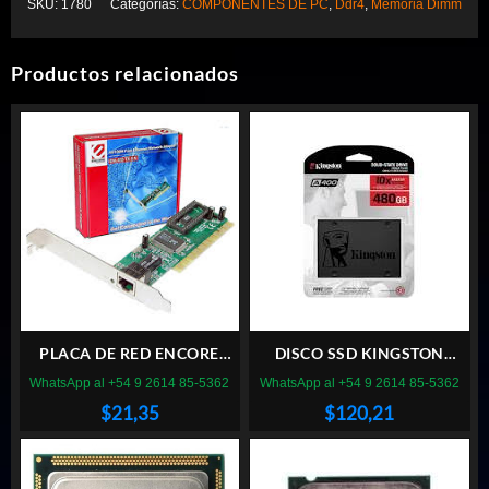
SKU:
1780
Categorías:
COMPONENTES DE PC
,
Ddr4
,
Memoria Dimm
era:
es:
$63,39.
$53,44.
Productos relacionados
PLACA DE RED ENCORE
DISCO SSD KINGSTON
ENL832 PCI
480GB A400 SATA
WhatsApp al +54 9 2614 85-5362
WhatsApp al +54 9 2614 85-5362
$
21,35
$
120,21