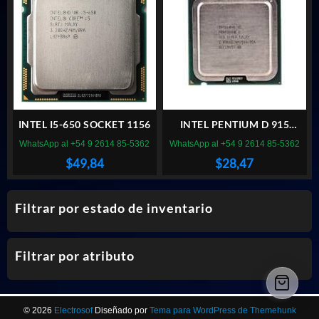
INTEL I5-650 SOCKET 1156
INTEL PENTIUM D 915
SOCKET 775
WhatsApp al +54 9 2614 85-5362
WhatsApp al +54 9 2614 85-5362
$
49,84
$
28,47
Filtrar por estado de inventario
Filtrar por atributo
© 2026
Electrosof
Diseñado por
Tema para WordPress de Themehunk