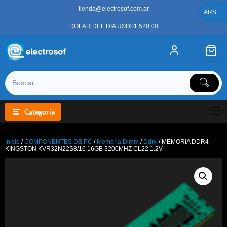
Saltar
tienda@electrosof.com.ar
al
ARS
contenido
DOLAR DEL DIA USD$1.520,00
Categoría
Inicio
/
COMPONENTES DE PC
/
Memoria Dimm
/
Ddr4
/ MEMORIA DDR4
KINGSTON KVR32N22S8/16 16GB 3200MHZ CL22 1.2V