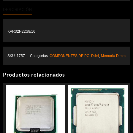
DESCRIPCIÓN
KVR32N22S8/16
SKU:
1757
Categorías:
COMPONENTES DE PC
,
Ddr4
,
Memoria Dimm
Productos relacionados