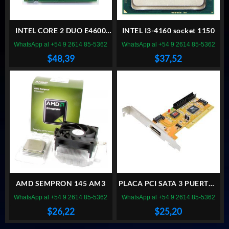
INTEL CORE 2 DUO E4600
INTEL I3-4160 socket 1150
SOCKET LGA 775
WhatsApp al +54 9 2614 85-5362
WhatsApp al +54 9 2614 85-5362
$
48,39
$
37,52
AMD SEMPRON 145 AM3
PLACA PCI SATA 3 PUERTOS
+ 1 IDE
WhatsApp al +54 9 2614 85-5362
WhatsApp al +54 9 2614 85-5362
$
26,22
$
25,20